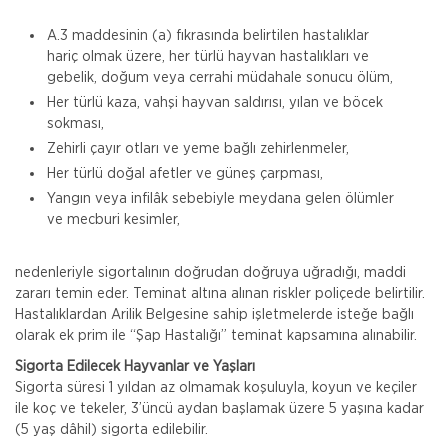
A.3 maddesinin (a) fıkrasında belirtilen hastalıklar
hariç olmak üzere, her türlü hayvan hastalıkları ve
gebelik, doğum veya cerrahi müdahale sonucu ölüm,
Her türlü kaza, vahşi hayvan saldırısı, yılan ve böcek
sokması,
Zehirli çayır otları ve yeme bağlı zehirlenmeler,
Her türlü doğal afetler ve güneş çarpması,
Yangın veya infilâk sebebiyle meydana gelen ölümler
ve mecburi kesimler,
nedenleriyle sigortalının doğrudan doğruya uğradığı, maddi
zararı temin eder. Teminat altına alınan riskler poliçede belirtilir.
Hastalıklardan Arilik Belgesine sahip işletmelerde isteğe bağlı
olarak ek prim ile “Şap Hastalığı” teminat kapsamına alınabilir.
Sigorta Edilecek Hayvanlar ve Yaşları
Sigorta süresi 1 yıldan az olmamak koşuluyla, koyun ve keçiler
ile koç ve tekeler, 3’üncü aydan başlamak üzere 5 yaşına kadar
(5 yaş dâhil) sigorta edilebilir.