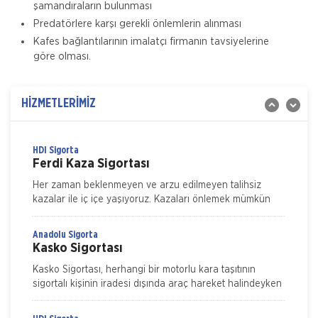
şamandıraların bulunması
Magdeburger Tamamlayıcı Sağlık Sigortası’nın ayrıcalıklı
Predatörlere karşı gerekli önlemlerin alınması
teminat paket seçenekleriyle SGK ile anlaşmalı özel
Kafes bağlantılarının imalatçı firmanın tavsiyelerine
hastanelerde muyane tetkik ve tedavi giderleriniz için
göre olması.
Magdeburger Sigorta
Trafik Sigortası
Zorunlu Trafik Sigortası, Türkiye sınırları içerisinde
HİZMETLERİMİZ
herhangi bir kaza nedeniyle diğer araç veya üçüncü
şahıslara verilebilecek zararlar için s
HDI Sigorta
Ferdi Kaza Sigortası
Her zaman beklenmeyen ve arzu edilmeyen talihsiz
kazalar ile iç içe yaşıyoruz. Kazaları önlemek mümkün
ama ne kadar dikkat edersek edelim tamamen ortadan
kaldırmak m&u
Anadolu Sigorta
Kasko Sigortası
Kasko Sigortası, herhangi bir motorlu kara taşıtının
sigortalı kişinin iradesi dışında araç hareket halindeyken
ya da dururken hasara uğraması, çalınması, yanması ve
kaza