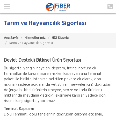
Ana Sayfa
Hakkımızda
Tarım ve Hayvancılık Sigortası
Hizmetlerimiz
Ana Sayfa
Hizmetlerimiz
HDI Sigorta
Poliçe Hatırlat
Tarım ve Hayvancılık Sigortası
İletişim
Devlet Destekli Bitkisel Ürün Sigortası
Müşteri Girişi
Bu sigorta, yangın, heyelan, deprem, fırtına, hortum ek
teminatları ile karşılanabilen riskleri kapsayan ana teminat
paketi ile birlikte, istenirse belirtilen pakete ek olarak, don
TEKLİF AL
riskinin (sadece açık alanda yetiştirilen meyveler için) doğrudan
doğruya bitkisel ürünlerin (meyve, sebze ve tarla ürünleri)
miktarında meydana getirdiği eksilmeyi karşılar. Sadece don
riskine karşı sigorta yapılamaz.
Teminat Kapsamı
Dolu Teminatı, dolu tanelerinin doğrudan çarpma etkisiyle,