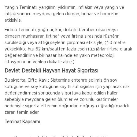
Yangın Teminatı, yangının, yıldırımın, infilakın veya yangın ve
infilak sonucu meydana gelen duman, buhar ve hararetin
etkisiyle,
Fırtına Teminatı, yağmur, kar, dolu ile beraber olsun veya
olmasın münhasıran fırtına* veya fırtına sırasında rüzgârın
sürüklediği veya attığı şeylerin çarpması etkisiyle, (*10 metre
yükseklikte hızı 62 km/saatten fazla esen rüzgârlar fırtına olarak
değerlendirilir ve bir hasar halinde en yakın meteoroloji
istasyonunun verileri dikkate alınır.)
Devlet Destekli Hayvan Hayat Sigortası
Bu sigorta, Çiftçi Kayıt Sistemine entegre edilmiş ön soy
kütüğüne ve soy kütüğüne kayıtlı süt sığırları için yapılacak risk
değerlendirmesi sonucunda sigortaya kabul edilen haller
sebebiyle meydana gelen ölümler ve zorunlu kestirmeler
nedeniyle sigorta ettirenin doğrudan doğruya uğradığı maddi
zararı temin eder.
Teminat Kapsamı