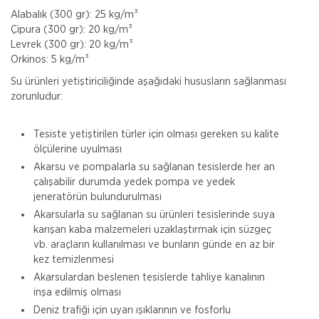
Alabalık (300 gr): 25 kg/m³
Çipura (300 gr): 20 kg/m³
Levrek (300 gr): 20 kg/m³
Orkinos: 5 kg/m³
Su ürünleri yetiştiriciliğinde aşağıdaki hususların sağlanması
zorunludur:
Tesiste yetiştirilen türler için olması gereken su kalite
ölçülerine uyulması
Akarsu ve pompalarla su sağlanan tesislerde her an
çalışabilir durumda yedek pompa ve yedek
jeneratörün bulundurulması
Akarsularla su sağlanan su ürünleri tesislerinde suya
karışan kaba malzemeleri uzaklaştırmak için süzgeç
vb. araçların kullanılması ve bunların günde en az bir
kez temizlenmesi
Akarsulardan beslenen tesislerde tahliye kanalının
inşa edilmiş olması
Magdeburger Sigorta
Deniz trafiği için uyarı ışıklarının ve fosforlu
Tamamlayıcı Sağlık Sigortası