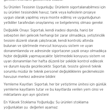
Su Ürünleri Tesisinin Uygunluğu: Ürünlerin sigortalanabilmesi için
su ürünleri tesisindeki havuz, tank veya kafeslerin projeye
uygun olarak yapılmış veya monte edilmiş ve uygunluğunun
yetkililer tarafından onaylanmış ve belgelenmiş olması gerekir.
Değişiklik Onayı: Sigortalı, kendi iradesi dışında, harici bir
sebepten ileri gelecek herhangi bir zarar olmadıkça, yetiştiricilik
tesisini düzenli olarak çalıştıracak, kendi kontrolü altında
bulunan ve işletmede mevcut koruyucu sistem ve uyarı
donanımlarında ve adresinde sigortacının yazılı onayı olmadıkça
hiçbir değişiklik yapmayacaktır. İşletmedeki koruyucu sistem ve
uyarı donanımları her hafta düzenli bir şekilde kontrol edilecek
ve durum kayda geçirilecektir. Sigortalı, tesiste görevli teknik
sorumlu müdür ile teknik personel değişikliklerini gecikmeksizin
havuzun merkez adresine bildirir.
Yemleme Kayıtları: Sigortalı, her bir yetiştirme ünitesi için günlük
yemleme kayıtlarını tutar ve bu kayıtlarda verilen yem cinsi ve
miktarlarını ayrı ayrı gösterir.
En Yüksek Stoklama Yoğunluğu: Su ürünleri stoklama
yoğunlukları şu değerleri aşamaz: