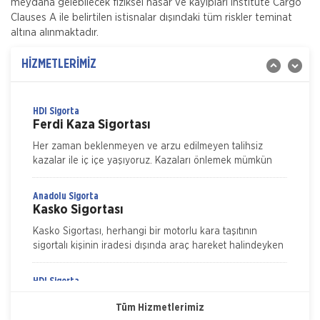
meydana gelebilecek fiziksel hasar ve kayıpları Institute Cargo
hastanelerde muyane tetkik ve tedavi giderleriniz için
Clauses A ile belirtilen istisnalar dışındaki tüm riskler teminat
Magdeburger Sigorta
altına alınmaktadır.
Trafik Sigortası
Zorunlu Trafik Sigortası, Türkiye sınırları içerisinde
HİZMETLERİMİZ
herhangi bir kaza nedeniyle diğer araç veya üçüncü
şahıslara verilebilecek zararlar için s
HDI Sigorta
Ferdi Kaza Sigortası
Her zaman beklenmeyen ve arzu edilmeyen talihsiz
kazalar ile iç içe yaşıyoruz. Kazaları önlemek mümkün
ama ne kadar dikkat edersek edelim tamamen ortadan
kaldırmak m&u
Anadolu Sigorta
Kasko Sigortası
Kasko Sigortası, herhangi bir motorlu kara taşıtının
sigortalı kişinin iradesi dışında araç hareket halindeyken
ya da dururken hasara uğraması, çalınması, yanması ve
kaza
HDI Sigorta
Nakliye Hasarı İçin Gerekli Bilgiler
Kasko Sigortası
Tüm Hizmetlerimiz
ONLİNE Dask Prim Hesaplama
Genişletilmiş Kasko Poliçesi Genişletilmiş Kasko Poliçesi