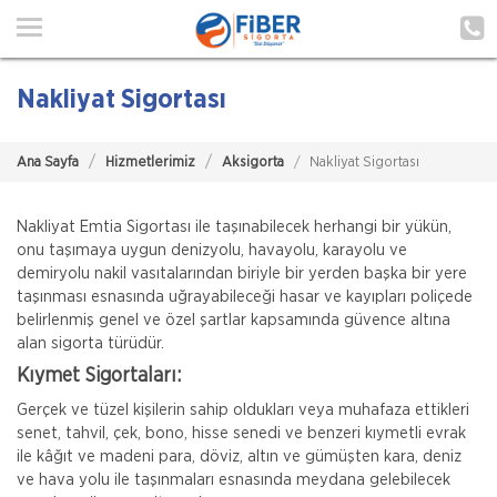
Ana Sayfa
Hakkımızda
Nakliyat Sigortası
Hizmetlerimiz
Ana Sayfa
Hizmetlerimiz
Aksigorta
Nakliyat Sigortası
Poliçe Hatırlat
İletişim
Nakliyat Emtia Sigortası ile taşınabilecek herhangi bir yükün,
onu taşımaya uygun denizyolu, havayolu, karayolu ve
demiryolu nakil vasıtalarından biriyle bir yerden başka bir yere
Müşteri Girişi
taşınması esnasında uğrayabileceği hasar ve kayıpları poliçede
belirlenmiş genel ve özel şartlar kapsamında güvence altına
alan sigorta türüdür.
TEKLİF AL
Kıymet Sigortaları:
Gerçek ve tüzel kişilerin sahip oldukları veya muhafaza ettikleri
senet, tahvil, çek, bono, hisse senedi ve benzeri kıymetli evrak
ile kâğıt ve madeni para, döviz, altın ve gümüşten kara, deniz
ve hava yolu ile taşınmaları esnasında meydana gelebilecek