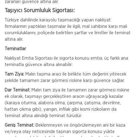
zararları güvence altına alır.
Taşıyıcı Sorumluluk Sigortası:
Türkiye dahilinde karayolu taşımacılığı yapan nakliyat
firmalarının yaptıkları taşımalar ile ilgili, mal sahibine karşı mali
sorumluluklarını, poliçede belirtilen şartlar ve limitler ile teminat
altına alır.
Teminatlar
Nakliyat Emtia Sigortası ile sigorta konusu emtia, üç farklı ana
teminatla güvence altına alınabilir:
Tam Ziya:
Malın taşıma aracı ile birlikte tüm değerini yitirecek
şekilde tamamen zarar görmesi riskine karşı güvence sağlar.
Dar Teminat:
Malın tam ziya ile tamamen zarar görmesi riskine
ek olarak, taşımayı gerçekleştiren aracın uğrayacağı kazalar
(karaya oturma, alabora olma, çarpma, çatışma, devrilme,
hattan çıkma gibi), yangın, infilak gibi kısmi rizikoların da
Magdeburger Sigorta
teminat altına alındığı teminat türüdür.
Tamamlayıcı Sağlık Sigortası
Geniş Teminat:
Beklenmeyen ve öngörülemeyen ani bir kaza
Magdeburger Tamamlayıcı Sağlık Sigortası’nın ayrıcalıklı
ve/veya olay neticesinde taşınan sigorta konusu yükte
teminat paket seçenekleriyle SGK ile anlaşmalı özel