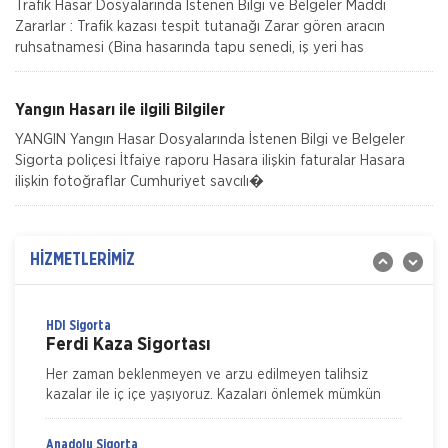
Trafik Hasar Dosyalarında İstenen Bilgi ve Belgeler Maddi
Zararlar : Trafik kazası tespit tutanağı Zarar gören aracın
ruhsatnamesi (Bina hasarında tapu senedi, iş yeri has
Magdeburger Sigorta
Tamamlayıcı Sağlık Sigortası
Yangın Hasarı ile ilgili Bilgiler
Magdeburger Tamamlayıcı Sağlık Sigortası’nın ayrıcalıklı
YANGIN Yangın Hasar Dosyalarında İstenen Bilgi ve Belgeler
teminat paket seçenekleriyle SGK ile anlaşmalı özel
Sigorta poliçesi İtfaiye raporu Hasara ilişkin faturalar Hasara
hastanelerde muyane tetkik ve tedavi giderleriniz için
ilişkin fotoğraflar Cumhuriyet savcılı�
Magdeburger Sigorta
Trafik Sigortası
Zorunlu Trafik Sigortası, Türkiye sınırları içerisinde
HİZMETLERİMİZ
herhangi bir kaza nedeniyle diğer araç veya üçüncü
şahıslara verilebilecek zararlar için s
HDI Sigorta
Ferdi Kaza Sigortası
Her zaman beklenmeyen ve arzu edilmeyen talihsiz
kazalar ile iç içe yaşıyoruz. Kazaları önlemek mümkün
ama ne kadar dikkat edersek edelim tamamen ortadan
kaldırmak m&u
Anadolu Sigorta