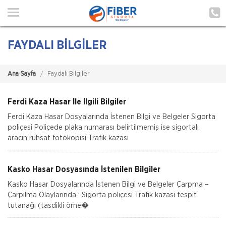
Ana Sayfa
Hakkımızda
FAYDALI BİLGİLER
Hizmetlerimiz
Ana Sayfa
Faydalı Bilgiler
Poliçe Hatırlat
İletişim
Ferdi Kaza Hasar İle İlgili Bilgiler
Ferdi Kaza Hasar Dosyalarında İstenen Bilgi ve Belgeler Sigorta
Müşteri Girişi
poliçesi Poliçede plaka numarası belirtilmemiş ise sigortalı
aracın ruhsat fotokopisi Trafik kazası
TEKLİF AL
Kasko Hasar Dosyasında İstenilen Bilgiler
Kasko Hasar Dosyalarında İstenen Bilgi ve Belgeler Çarpma –
Çarpılma Olaylarında : Sigorta poliçesi Trafik kazası tespit
tutanağı (tasdikli örne�