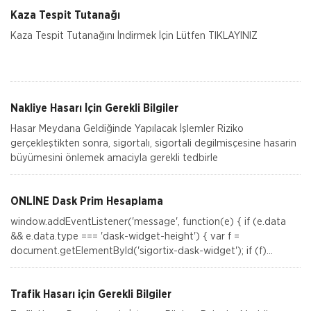
Kaza Tespit Tutanağı
Kaza Tespit Tutanağını İndirmek İçin Lütfen TIKLAYINIZ
Nakliye Hasarı İçin Gerekli Bilgiler
Hasar Meydana Geldiğinde Yapılacak İşlemler Riziko
gerçekleştikten sonra, sigortalı, sigortali degilmisçesine hasarin
büyümesini önlemek amaciyla gerekli tedbirle
ONLİNE Dask Prim Hesaplama
window.addEventListener('message', function(e) { if (e.data
&& e.data.type === 'dask-widget-height') { var f =
document.getElementById('sigortix-dask-widget'); if (f)
f.height = e.data.height; } });Si
Trafik Hasarı için Gerekli Bilgiler