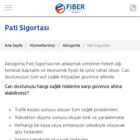
Ana Sayfa
Hakkımızda
Pati Sigortası
Hizmetlerimiz
Ana Sayfa
Hizmetlerimiz
Aksigorta
Pati Sigortası
Poliçe Hatırlat
İletişim
Aksigorta Pati Sigortası’nın anlaşmalı veteriner hekim ağı,
teminat kapsamı ve ekonomik fiyatı ile içiniz rahat olsun. Can
dostunuzun tüm acil sağlık ihtiyaçları güvence altında.
Müşteri Girişi
Can dostunuzu hangi sağlık risklerine karşı güvence altına
alabilirsiniz?
TEKLİF AL
Trafik kazası sonucu oluşan tüm sağlık problemleri,
Yüksekten düşme sonucu oluşan kırık ve yaralanmalar
Herhangi bir kaza veya enfeksiyon sebebiyle oluşacak
göz tedavileri
Yanma sebebiyle oluşacak tedaviler