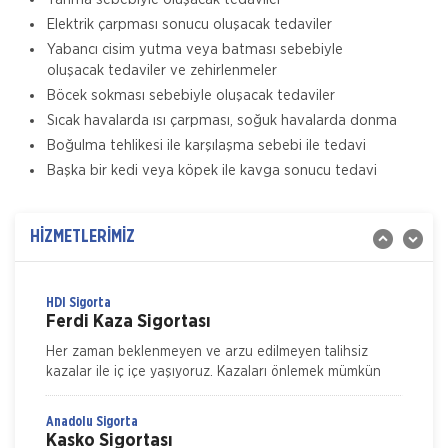
Elektrik çarpması sonucu oluşacak tedaviler
Yabancı cisim yutma veya batması sebebiyle
Magdeburger Sigorta
oluşacak tedaviler ve zehirlenmeler
Tamamlayıcı Sağlık Sigortası
Böcek sokması sebebiyle oluşacak tedaviler
Magdeburger Tamamlayıcı Sağlık Sigortası’nın ayrıcalıklı
Sıcak havalarda ısı çarpması, soğuk havalarda donma
teminat paket seçenekleriyle SGK ile anlaşmalı özel
Boğulma tehlikesi ile karşılaşma sebebi ile tedavi
hastanelerde muyane tetkik ve tedavi giderleriniz için
Başka bir kedi veya köpek ile kavga sonucu tedavi
Magdeburger Sigorta
Trafik Sigortası
Zorunlu Trafik Sigortası, Türkiye sınırları içerisinde
HİZMETLERİMİZ
herhangi bir kaza nedeniyle diğer araç veya üçüncü
şahıslara verilebilecek zararlar için s
HDI Sigorta
Ferdi Kaza Sigortası
Her zaman beklenmeyen ve arzu edilmeyen talihsiz
kazalar ile iç içe yaşıyoruz. Kazaları önlemek mümkün
ama ne kadar dikkat edersek edelim tamamen ortadan
kaldırmak m&u
Anadolu Sigorta
Kasko Sigortası