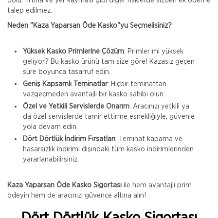
dolu, fırtına ve yer kayması gibi diğer risklerde sizden ek ödeme
talep edilmez.
Neden "Kaza Yaparsan Öde Kasko"yu Seçmelisiniz?
Yüksek Kasko Primlerine Çözüm
: Primler mi yüksek
geliyor? Bu kasko ürünü tam size göre! Kazasız geçen
süre boyunca tasarruf edin.
Geniş Kapsamlı Teminatlar
: Hiçbir teminattan
vazgeçmeden avantajlı bir kasko sahibi olun.
Özel ve Yetkili Servislerde Onarım
: Aracınızı yetkili ya
da özel servislerde tamir ettirme esnekliğiyle, güvenle
yola devam edin.
Dört Dörtlük İndirim Fırsatları
: Teminat kapama ve
hasarsızlık indirimi dışındaki tüm kasko indirimlerinden
yararlanabilirsiniz.
Kaza Yaparsan Öde Kasko Sigortası
ile hem avantajlı prim
ödeyin hem de aracınızı güvence altına alın!