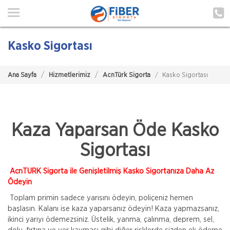
Ana Sayfa
Hakkımızda
Kasko Sigortası
Hizmetlerimiz
Ana Sayfa
Hizmetlerimiz
AcnTürk Sigorta
Kasko Sigortası
Poliçe Hatırlat
İletişim
Kaza Yaparsan Öde Kasko
Müşteri Girişi
Sigortası
TEKLİF AL
AcnTURK Sigorta ile Genişletilmiş Kasko Sigortanıza Daha Az
Ödeyin
Toplam primin sadece yarısını ödeyin, poliçeniz hemen
başlasın. Kalanı ise kaza yaparsanız ödeyin! Kaza yapmazsanız,
ikinci yarıyı ödemezsiniz. Üstelik, yanma, çalınma, deprem, sel,