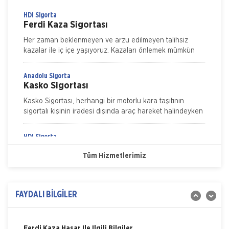
HDI Sigorta
Ferdi Kaza Sigortası
Her zaman beklenmeyen ve arzu edilmeyen talihsiz
kazalar ile iç içe yaşıyoruz. Kazaları önlemek mümkün
ama ne kadar dikkat edersek edelim tamamen ortadan
kaldırmak m&u
Anadolu Sigorta
Kasko Sigortası
Kasko Sigortası, herhangi bir motorlu kara taşıtının
sigortalı kişinin iradesi dışında araç hareket halindeyken
ya da dururken hasara uğraması, çalınması, yanması ve
kaza
HDI Sigorta
Nakliye Hasarı İçin Gerekli Bilgiler
Kasko Sigortası
Tüm Hizmetlerimiz
ONLİNE Dask Prim Hesaplama
Genişletilmiş Kasko Poliçesi Genişletilmiş Kasko Poliçesi
ile aracınızı, kendinizi ve sevdiklerinizi güvence altına
alın. Yeni bir dönem başlatan HDI Sigorta hızl
Trafik Hasarı için Gerekli Bilgiler
FAYDALI BİLGİLER
Anadolu Sigorta
Yangın Hasarı ile ilgili Bilgiler
Konut Sigortası
Konut Sigortası, evinizi ve eşyalarınızı depremden
Ferdi Kaza Hasar İle İlgili Bilgiler